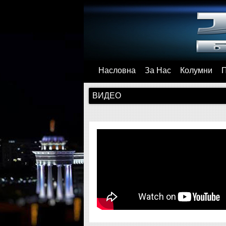
Насловна
За Нас
Колумни
ВИДЕО