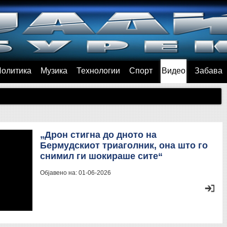
Политика
Музика
Технологии
Спорт
Видео
Забава
„Дрон стигна до дното на
Бермудскиот триаголник, она што го
снимил ги шокираше сите“
Објавено на:
01-06-2026