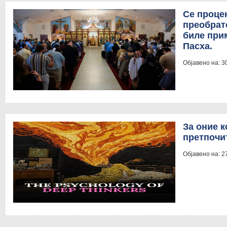
Се процен
преобрат
биле при
Пасха.
Објавено на:
3
За оние к
претпочит
Објавено на:
2