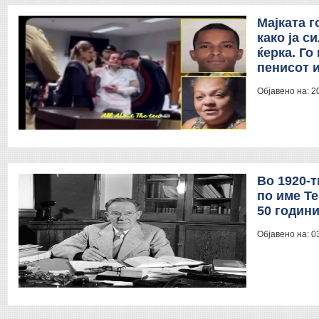
Мајката г
како ја с
ќерка. Го
пенисот и
Објавено на:
2
Во 1920-
по име Те
50 годин
Објавено на:
0