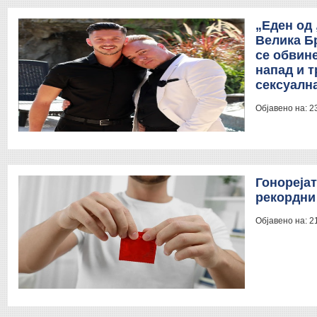
„Еден од 
Велика Б
се обвин
напад и т
сексуална
Објавено на:
2
Гонореја
рекордни
Објавено на:
2