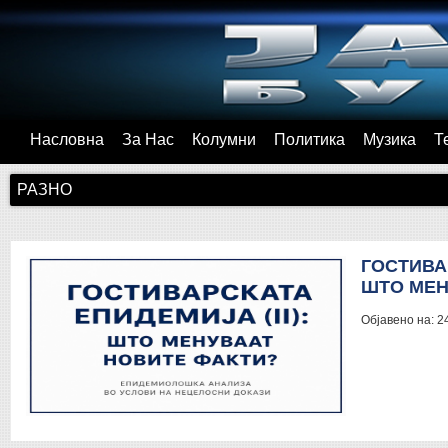
Насловна
За Нас
Колумни
Политика
Музика
Т
РАЗНО
ГОСТИВАР
ШТО МЕН
Објавено на:
2