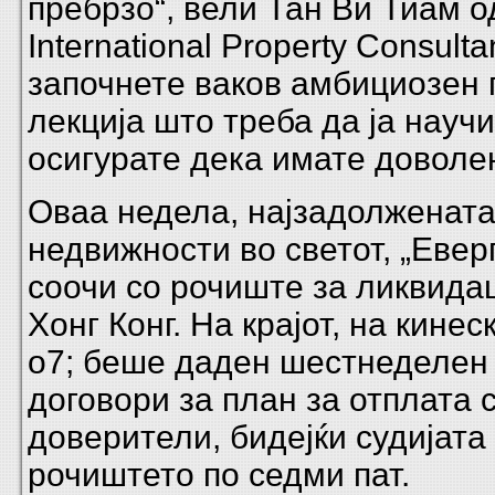
пребрзо“, вели Тан Ви Тиам 
International Property Consulta
започнете ваков амбициозен 
лекција што треба да ја научи
осигурате дека имате доволен
Оваа недела, најзадолжената
недвижности во светот, „Евер
соочи со рочиште за ликвидац
Хонг Конг. На крајот, на кине
o7; беше даден шестнеделен 
договори за план за отплата 
доверители, бидејќи судијата
рочиштето по седми пат.