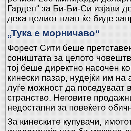
Гарден“ за Би-Би-Си изјави д
дека целиот план ќе биде за
„Тука е морничаво“
Форест Сити беше претставен 
соништата за целото човештво
тој беше директно насочен к
кинески пазар, нудејќи им на
луѓе можност да поседуваат 
странство. Неговите продажн
недостапни за повеќето обич
За кинеските купувачи, имото