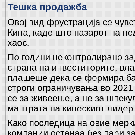
Тешка продажба
Овој вид фрустрација се чувс
Кина, каде што пазарот на не
хаос.
По години неконтролирано з
страна на инвеститорите, вла
плашеше дека се формира ба
строги ограничувања во 2021 
се за живеење, а не за шпек
мантрата на кинескиот лидер
Како последица на овие мерк
компании останаа без пари з