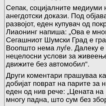
Сепак, социјалните медиуми 
анегдотски докази. Под објав
развојот, еден купувач од пок
Лиаонинг напиша: „Ова е мно
Сегашниот Шумски Град е гра
Воопшто нема луѓе. Далеку е 
нецелосни услови за живеење
движите без автомобил“.
Други коментари прашуваа ка
добијат поврат на парите за н
еден од нив рече: „Цената на 
многу падна, што сум без збо