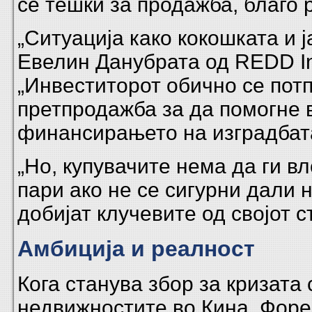
се тешки за продажба, благо 
„Ситуација како кокошката и ј
Евелин Данубрата од REDD Int
„Инвеститорот обично се пот
претпродажба за да помогне 
финансирањето на изградбат
„Но, купувачите нема да ги в
пари ако не се сигурни дали н
добијат клучевите од својот с
Амбиција и реалност
Кога станува збор за кризата 
недвижностите во Кина, Форе