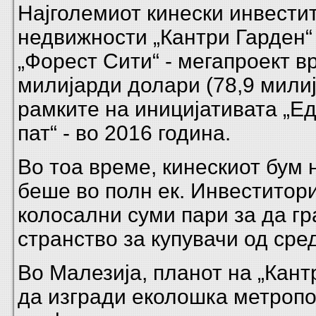
Најголемиот кинески инвести
недвижности „Кантри Гарден“ 
„Форест Сити“ - мегапроект в
милијарди долари (78,9 мили
рамките на иницијативата „Ед
пат“ - во 2016 година.
Во тоа време, кинескиот бум
беше во полн ек. Инвеститор
колосални суми пари за да гр
странство за купувачи од сре
Во Малезија, планот на „Кант
да изгради еколошка метропо