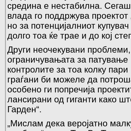
средина е нестабилна. Сега
влада го поддржува проектот 
но за потенцијалниот купувач 
долго тоа ќе трае и до кој сте
Други неочекувани проблеми,
ограничувањата за патување 
контролите за тоа колку пари
граѓани би можеле да потрош
особено ги попречија проекти
лансирани од гиганти како шт
Гарден“.
„Мислам дека веројатно малк