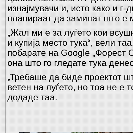
изнајмувачи и, исто како и г-
планираат да заминат што е 
„Жал ми е за луѓето кои всу
и купија место тука“, вели таа.
побарате на Google „Форест С
она што го гледате тука денес
„Требаше да биде проектот ш
ветен на луѓето, но тоа не е т
додаде таа.