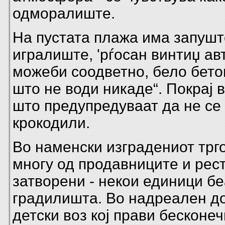
одморалиште.
На пустата плажа има запушт
игралиште, 'рѓосан винтиџ ав
можеби соодветно, бело бето
што не води никаде“. Покрај 
што предупредуваат да не се
крокодили.
Во наменски изградениот трго
многу од продавниците и рес
затворени - некои единици б
градилишта. Во надреален до
детски воз кој прави бесконеч