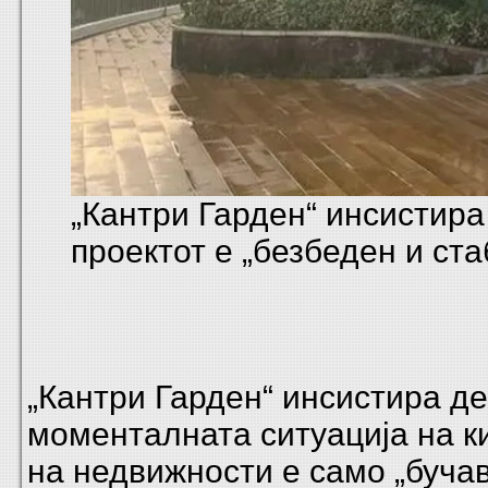
„Кантри Гарден“ инсистира
проектот е „безбеден и ст
„Кантри Гарден“ инсистира д
моменталната ситуација на к
на недвижности е само „бучав