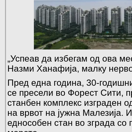
„Успеав да избегам од ова ме
Назми Ханафија, малку нерво
Пред една година, 30-годишн
се пресели во Форест Сити, 
станбен комплекс изграден о
на врвот на јужна Малезија. 
еднособен стан во зграда со 