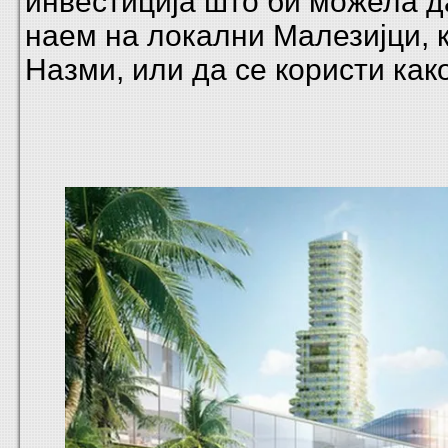
инвестиција што би можела д
наем на локални Малезијци, к
Назми, или да се користи како