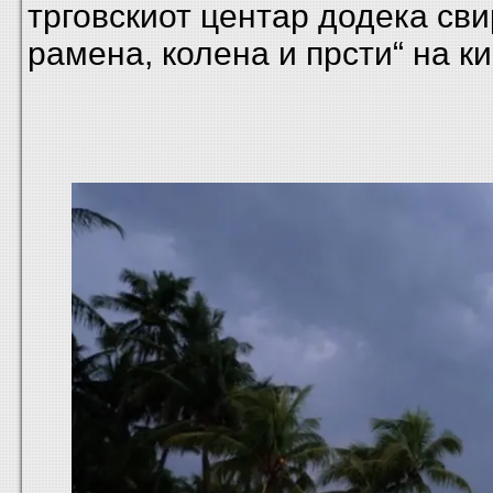
трговскиот центар додека сви
рамена, колена и прсти“ на ки