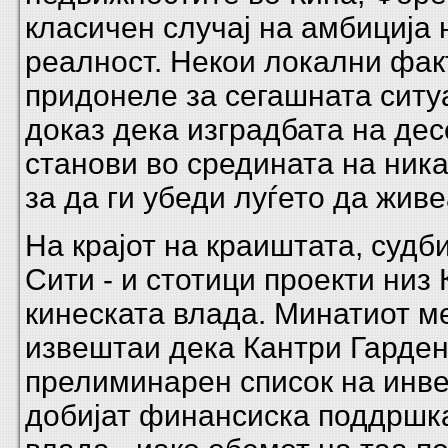
класичен случај на амбиција 
реалност. Некои локални фа
придонеле за сегашната ситуа
доказ дека изградбата на дес
станови во средината на ник
за да ги убеди луѓето да живе
На крајот на краиштата, судб
Сити - и стотици проекти низ 
кинеската влада. Минатиот 
извештаи дека Кантри Гарден
прелиминарен список на инве
добијат финансиска поддршка