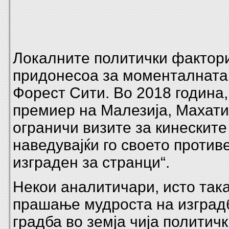
Локалните политички фактори,
придонесоа за моменталната 
Форест Сити. Во 2018 година
премиер на Малезија, Махати
ограничи визите за кинеските
наведувајќи го своето против
изграден за странци“.
Некои аналитичари, исто така
прашање мудроста на изградб
градба во земја чија политич