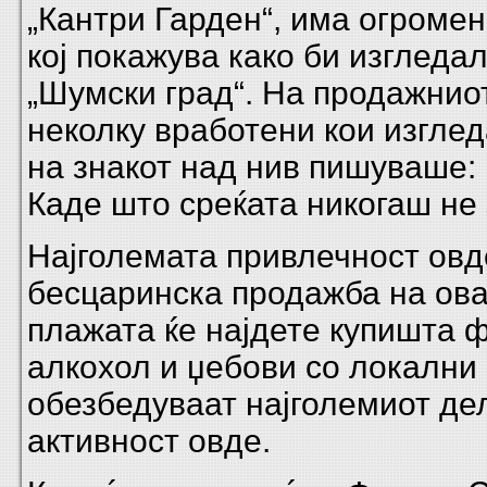
„Кантри Гарден“, има огромен
кој покажува како би изгледа
„Шумски град“. На продажниот
неколку вработени кои изглед
на знакот над нив пишуваше:
Каде што среќата никогаш не
Најголемата привлечност овде
бесцаринска продажба на ова
плажата ќе најдете купишта
алкохол и џебови со локални п
обезбедуваат најголемиот де
активност овде.