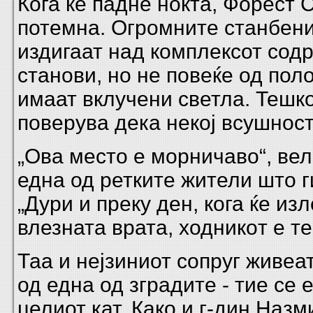
Кога ќе падне ноќта, Форест 
потемна. Огромните станбени
издигаат над комплексот сод
станови, но не повеќе од пол
имаат вклучени светла. Тешко
поверува дека некој всушност
„Ова место е морничаво“, вел
една од ретките жители што г
„Дури и преку ден, кога ќе из
влезната врата, ходникoт е те
Таа и нејзиниот сопруг живеат
од една од зградите - тие се
целиот кат. Како и г-дин Назм