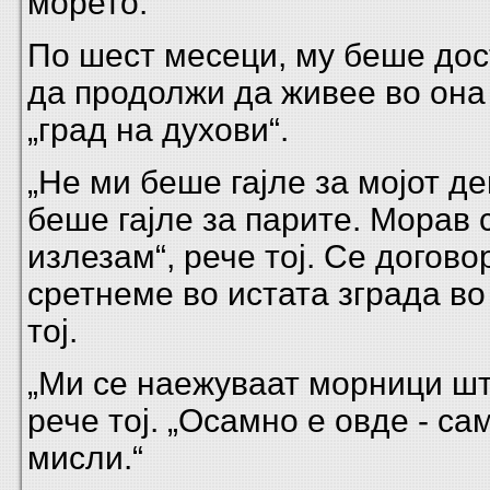
морето.
По шест месеци, му беше дос
да продолжи да живее во она
„град на духови“.
„Не ми беше гајле за мојот де
беше гајле за парите. Морав 
излезам“, рече тој. Се догов
сретнеме во истата зграда во
тој.
„Ми се наежуваат морници шт
рече тој. „Осамно е овде - са
мисли.“