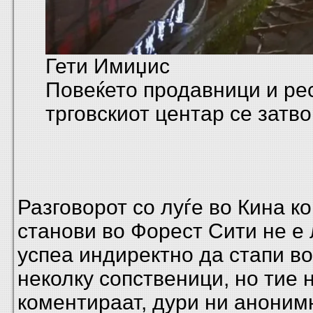
Гети Имиџис
Повеќето продавници и ре
трговскиот центар се затв
Разговорот со луѓе во Кина к
станови во Форест Сити не е
успеа индиректно да стапи во
неколку сопственици, но тие 
коментираат, дури ни аноним