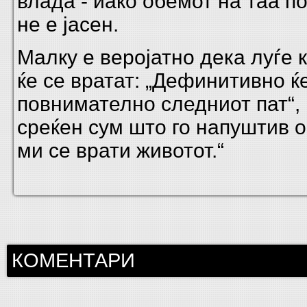
влада - иако обемот на таа п
не е јасен.
Малку е веројатно дека луѓе 
ќе се вратат: „Дефинитивно ќ
повнимателно следниот пат“, в
среќен сум што го напуштив о
ми се врати животот.“
КОМЕНТАРИ