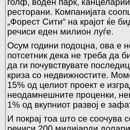
голф, воден парк, канцеларии
ресторани. Компанијата сооп
„Форест Сити“ на крајот ќе б
речиси еден милион луѓе.
Осум години подоцна, ова е 
потсетник дека не треба да б
да ги почувствувате последиц
криза со недвижностите. Мом
15% од целиот проект е изгра
неодамнешните проценки, не
1% од вкупниот развој е зафа
И покрај тоа што се соочува с
речиси 200 милијарди долари