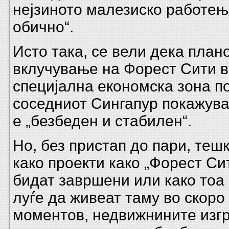
нејзиното малезиско работење
обично“.
Исто така, се вели дека план
вклучување на Форест Сити в
специјална економска зона п
соседниот Сингапур покажува
е „безбеден и стабилен“.
Но, без пристап до пари, тешк
како проекти како „Форест Си
бидат завршени или како тоа
луѓе да живеат таму во скоро
моментов, недвижнините изг