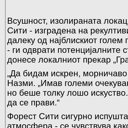
Всушност, изолираната локац
Сити - изградена на рекулти
далеку од најблискиот голем 
- ги одврати потенцијалните с
донесе локалниот прекар „Гра
„Да бидам искрен, морничаво 
Назми. „Имав големи очекува
но беше толку лошо искуство
да се прави.“
Форест Сити сигурно испушта
атмосфера - се чувствува ка