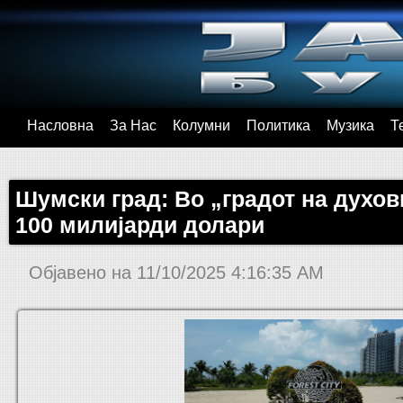
Насловна
За Нас
Колумни
Политика
Музика
Т
Шумски град: Во „градот на духов
100 милијарди долари
Објавено на
11/10/2025 4:16:35 AM