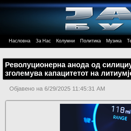
Насловна
За Нас
Колумни
Политика
Музика
Т
Револуционерна анода од силициу
зголемува капацитетот на литиумј
Објавено на
6/29/2025 11:45:31 AM