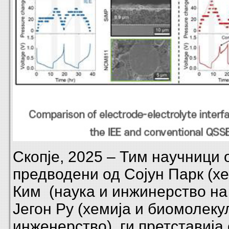
Скопје, 2025 – Тим научници 
предводени од Сојун Парк (хе
Ким (наука и инжинерство на
Јегон Ру (хемија и биомолек
инженерство), ги претставија