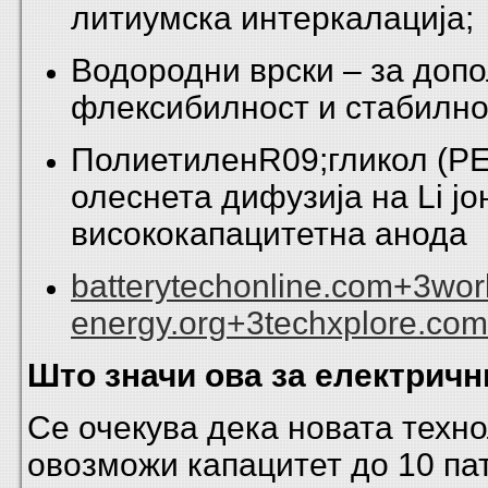
литиумска интеркалација;
Водородни врски – за доп
флексибилност и стабилно
ПолиетиленR09;гликол (PE
олеснета дифузија на Li јо
висококапацитетна анода
batterytechonline.com+3wor
energy.org+3techxplore.co
Што значи ова за електричн
Се очекува дека новата техно
овозможи капацитет до 10 пат