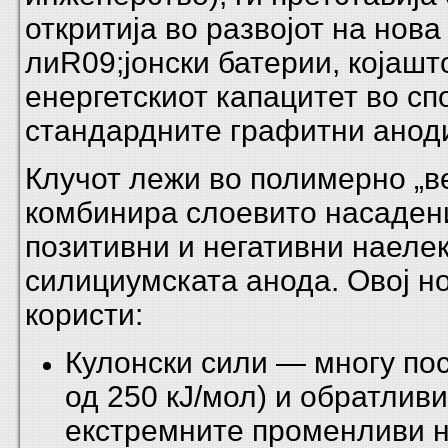
откритија во развојот на нова
лиR09;јонски батерии, којашт
енергетскиот капацитет во сп
стандардните графитни аноди
Клучот лежи во полимерно „ве
комбинира слоевито насаден
позитивни и негативни наеле
силициумската анода. Овој н
користи:
Кулонски сили — многу по
од 250 кЈ/мол) и обратливи
екстремните променливи н