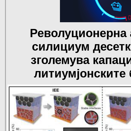
Револуционерна 
силициум десетк
зголемува капаци
литиумјонските