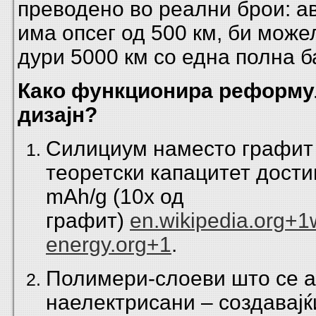
преводено во реални брои: ав
има опсег од 500 км, би може
дури 5000 км со една полна ба
Како функционира реформу
дизајн?
Силициум наместо графит 
теоретски капацитет дости
mAh/g (10x од
графит)
en.wikipedia.org+1
energy.org+1
.
Полимери-слоеви што се 
наелектрисани – создавајќ