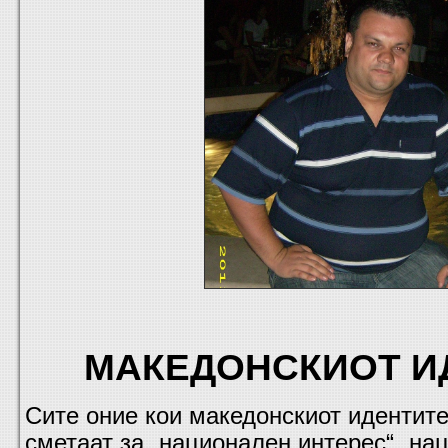
МАКЕДОНСКИОТ И
Сите оние кои македонскиот идентитет,
сметаат за „национален интерес“ „на