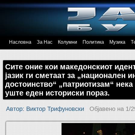
Насловна
За Нас
Колумни
Политика
Музика
Т
Сите оние кои македонскиот идент
јазик ги сметаат за „национален 
достоинство“ „патриотизам“ нека
уште еден историски пораз.
Автор: Виктор Трифуновски
Објавено на
1/2