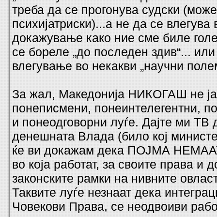
треба да се прогонува судски (може
психијатриски)...а не да се влегува
докажување како ние сме биле голе
се бореле „до последен здив“... или
влегување во некакви „научни поле
За жал, Македонија НИКОГАШ не ја
понеписмени, понеинтелегентни, по
и понеодговорни луѓе. Дајте ми ТВ 
денешната Влада (било кој министер
ќе ви докажам дека ПОЈМА НЕМААТ
во која работат, за своите права и д
законските рамки на нивните овлас
Таквите луѓе незнаат дека интеграц
Човекови Права, се неодвоиви рабо