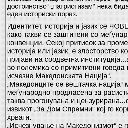
достоинство“ „патриотизам“ нека бид
еден историски пораз.
Идентитет, историја и јазик се ЧО
како такви се заштитени со меѓунар
конвенции. Секој притисок за проме
историја или јазик, е злосторство к
пријави на соодветна институција...
во полемика со примитивни говеда 
исчезне Македонската Нација“.
„Македонците се вештачка нација“ 
меѓународно продласена за расисти
таква прогонувана и цензурирана...
извикот „За Дом Спремни“ кој го ко
хрвати.
„Исчезнување на Македонизмот“ е г