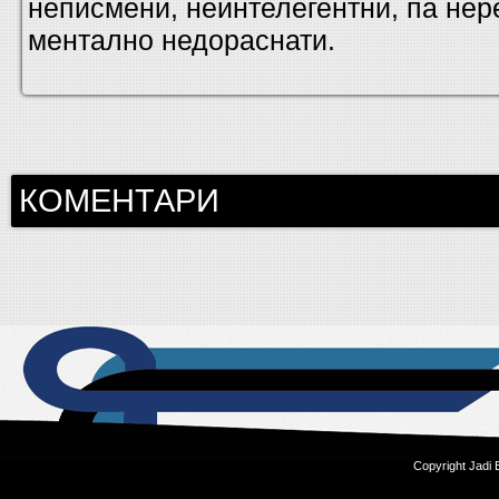
неписмени, неинтелегентни, па нер
ментално недораснати.
КОМЕНТАРИ
Copyright Jadi